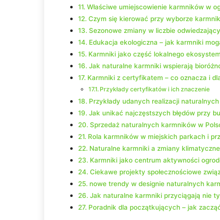
Właściwe umiejscowienie karmników w og
Czym się kierować przy wyborze karmni
Sezonowe zmiany w liczbie odwiedzając
Edukacja ekologiczna – jak karmniki mogą
Karmniki jako część lokalnego ekosyste
Jak naturalne karmniki wspierają bioróż
Karmniki z certyfikatem – co oznacza i d
Przykłady certyfikatów i ich znaczenie
Przykłady udanych realizacji naturalnyc
Jak unikać najczęstszych błędów przy b
Sprzedaż naturalnych karmników w Polsce
Rola karmników w miejskich parkach i prz
Naturalne karmniki a zmiany klimatyczn
Karmniki jako centrum aktywności ogro
Ciekawe projekty społecznościowe zwią
nowe trendy w designie naturalnych ka
Jak naturalne karmniki przyciągają nie ty
Poradnik dla początkujących – jak zaczą