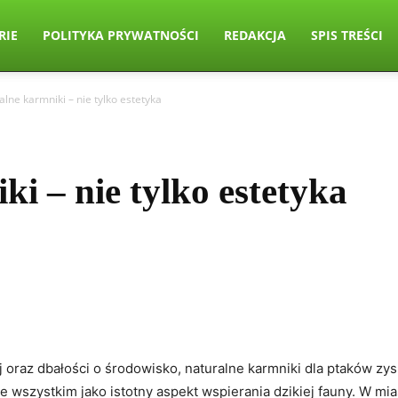
RIE
POLITYKA PRYWATNOŚCI
REDAKCJA
SPIS TREŚCI
alne karmniki – nie tylko estetyka
i – nie tylko estetyka
oraz dbałości o środowisko, naturalne karmniki dla ptaków zysk
 wszystkim jako istotny aspekt wspierania dzikiej fauny. W mia