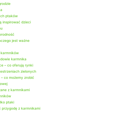
rodzie
ka
ych ptaków
 inspirować dzieci
mu
norodność
laczego jest ważne
h karmników
udowie karmnika
 – co oferują rynki
estrzeniach zielonych
e – co możemy zrobić
dowej
zane z karmnikami
rmników
lko ptaki
ć przygodę z karmnikami