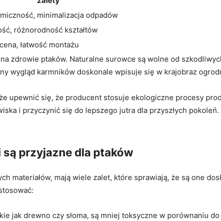
zalety
miczność, minimalizacja odpadów
ość, różnorodność kształtów
 cena, łatwość montażu
że na zdrowie ptaków. Naturalne surowce są wolne od szkodliwy
alny wygląd karmników doskonale wpisuje się w krajobraz ogrod
kże upewnić się, że producent stosuje ekologiczne procesy pr
a i przyczynić się do lepszego jutra dla przyszłych pokoleń. E
 są przyjazne dla ptaków
ch materiałów, mają wiele zalet, które sprawiają, że są one do
stosować:
akie jak drewno czy słoma, są mniej toksyczne w porównaniu d