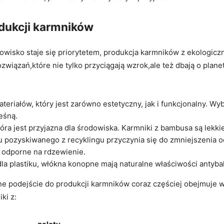
odukcji karmników
dowisko staje się priorytetem, produkcja karmników z ekologicz
wiązań,które nie tylko przyciągają wzrok,ale też dbają o planet
teriałów, który jest zarówno estetyczny, jak i funkcjonalny. W
eśną.
tóra jest przyjazna dla środowiska. Karmniki z bambusa są lekk
 pozyskiwanego z recyklingu przyczynia się do zmniejszenia 
i odporne na rdzewienie.
dla plastiku, włókna konopne mają naturalne właściwości antyba
ne podejście do produkcji karmników coraz częściej obejmuje
ki z: