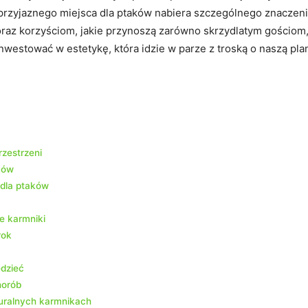
zyjaznego miejsca dla ptaków nabiera szczególnego znaczenia
raz korzyściom, jakie przynoszą zarówno skrzydlatym gościom, 
inwestować w estetykę, która idzie w parze z troską o naszą pla
rzestrzeni
ków
 dla ptaków
e karmniki
rok
edzieć
horób
uralnych karmnikach