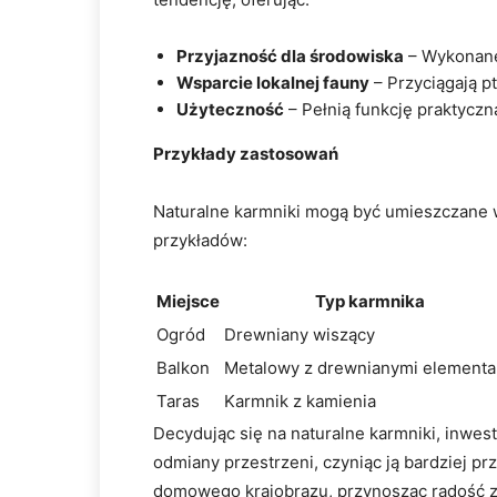
Przyjazność dla środowiska
– Wykonane
Wsparcie lokalnej fauny
– Przyciągają p
Użyteczność
– Pełnią funkcję praktyczną
Przykłady zastosowań
Naturalne karmniki mogą być umieszczane w
przykładów:
Miejsce
Typ karmnika
Ogród
Drewniany wiszący
Balkon
Metalowy z drewnianymi element
Taras
Karmnik z kamienia
Decydując się na naturalne karmniki, inwest
odmiany przestrzeni, czyniąc ją bardziej p
domowego krajobrazu, przynosząc radość za