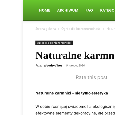
HOME
ARCHIWUM
FAQ
KATEGO
Strona główna
Ogród dla bioróżnorodności
Natur
Ogród dla bioróżnorodności
Naturalne karmnik
Przez
WoodsyVibes
-
9 lutego, 2026
Rate this post
Naturalne karmniki – nie tylko estetyka
W dobie rosnącej świadomości ekologicznej 
efektowne elementy dekoracyjne, ale przede